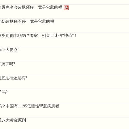
血透患者会皮肤瘙痒，竟是它惹的祸
王奶奶皮肤痒不停，竟是它惹的祸
发奥司他韦脱销？专家：别盲目迷信“神药”！
“9大要点”
”病了吗?
到底是福还是祸?
子吗?
？中国有1.195亿慢性肾脏病患者
脏八大黄金原则