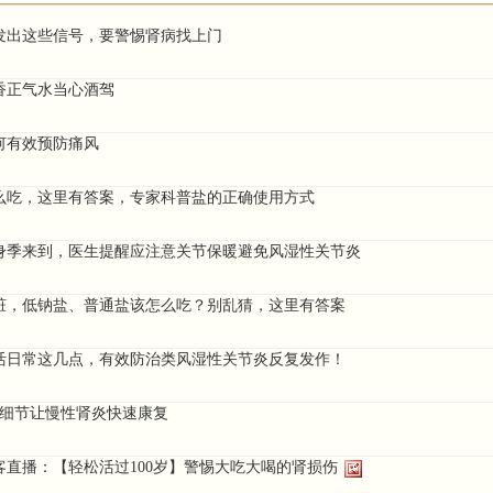
发出这些信号，要警惕肾病找上门
香正气水当心酒驾
何有效预防痛风
么吃，这里有答案，专家科普盐的正确使用方式
身季来到，医生提醒应注意关节保暖避免风湿性关节炎
脏，低钠盐、普通盐该怎么吃？别乱猜，这里有答案
活日常这几点，有效防治类风湿性关节炎反复发作！
活细节让慢性肾炎快速康复
客直播：【轻松活过100岁】警惕大吃大喝的肾损伤