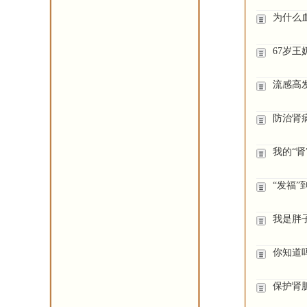
为什么
67岁
流感高
防治肾病
我的“肾
“发福”
我是胖
你知道吗
保护肾