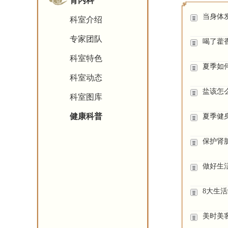
肾内科
当身体
科室介绍
专家团队
喝了藿
科室特色
夏季如
科室动态
盐该怎
科室图库
健康科普
夏季健
保护肾
做好生
8大生
美时美